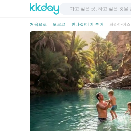
처음으로
모로코
반나절/데이 투어
파라다이스 