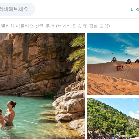
앱
밸리와 아틀라스 산맥 투어 (버기카 탑승 및 점심 포함)