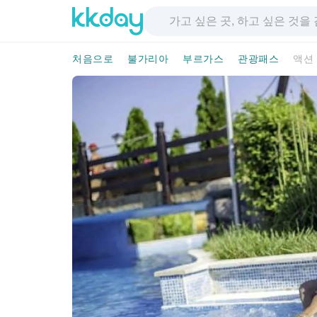
처음으로
불가리아
부르가스
관광패스
액션