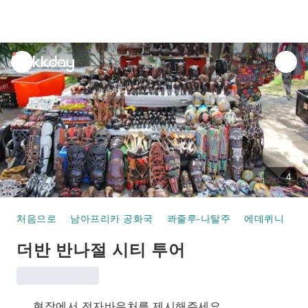
unread
notifications
4
처음으로
남아프리카 공화국
콰줄루-나탈주
에데퀴니
반
더반 반나절 시티 투어
현장에서 전자바우처를 제시해주세요.