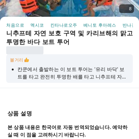
8
처음으로
멕시코
킨타나로오주
베니토 후아레스
반나절/
니추프테 자연 보호 구역 및 카리브해의 맑고
투명한 바다 보트 투어
볼거리
칸쿤에서 출발하는 이 보트 투어는 '유리 바닥' 보
트를 타고 완전히 투명한 배를 타고 니추프테 자연
보호 구역과 카리브해의 산호초를 90분 동안 유람
하는 특별한 경험을 선사합니다. 운이 좋다면 물고
기, 거북이, 달팽이, 쥐가오리, 불가사리 등 다양한
해양 생물을 만날 수도 있습니다.
상품 설명
본 상품 내용은 한국어로 자동 번역되었습니다. 예약하
실 때 이 점을 고려하시기 바랍니다.