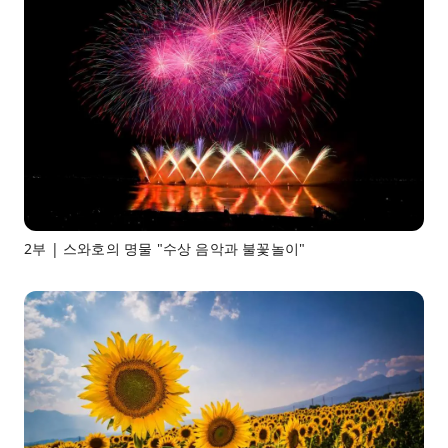
2부 | 스와호의 명물 "수상 음악과 불꽃놀이"