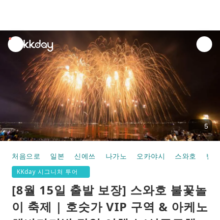
unread
notifications
5
처음으로
일본
신에쓰
나가노
오카야시
스와호
반나
KKday 시그니처 투어
[8월 15일 출발 보장] 스와호 불꽃놀
이 축제 | 호숫가 VIP 구역 & 아케노