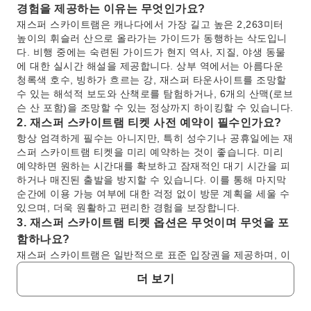
경험을 제공하는 이유는 무엇인가요?
재스퍼 스카이트램은 캐나다에서 가장 길고 높은 2,263미터
높이의 휘슬러 산으로 올라가는 가이드가 동행하는 삭도입니
다. 비행 중에는 숙련된 가이드가 현지 역사, 지질, 야생 동물
에 대한 실시간 해설을 제공합니다. 상부 역에서는 아름다운
청록색 호수, 빙하가 흐르는 강, 재스퍼 타운사이트를 조망할
수 있는 해석적 보도와 산책로를 탐험하거나, 6개의 산맥(로브
슨 산 포함)을 조망할 수 있는 정상까지 하이킹할 수 있습니다.
2. 재스퍼 스카이트램 티켓 사전 예약이 필수인가요?
항상 엄격하게 필수는 아니지만, 특히 성수기나 공휴일에는 재
스퍼 스카이트램 티켓을 미리 예약하는 것이 좋습니다. 미리
예약하면 원하는 시간대를 확보하고 잠재적인 대기 시간을 피
하거나 매진된 출발을 방지할 수 있습니다. 이를 통해 마지막
순간에 이용 가능 여부에 대한 걱정 없이 방문 계획을 세울 수
있으며, 더욱 원활하고 편리한 경험을 보장합니다.
3. 재스퍼 스카이트램 티켓 옵션은 무엇이며 무엇을 포
함하나요?
재스퍼 스카이트램은 일반적으로 표준 입장권을 제공하며, 이
는 휘슬러 산 상부 역까지 왕복 삭도 탑승을 포함합니다. 이 티
더 보기
켓으로 정상의 접근 가능한 해석적 보도와 실제 정상까지 이어
지는 하이킹 트레일을 이용할 수 있습니다. 특정 티켓 종류는
다를 수 있지만, 일반적으로 산의 특징과 풍경을 탐험할 수 있