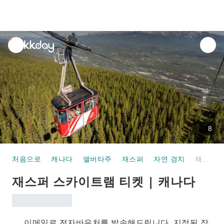
unread
notifications
8
처음으로
캐나다
앨버타주
재스퍼
자연 경치
재스퍼 스카이트램 티켓 | 캐나다
재스퍼 스카이트램 티켓 | 캐나다
이메일로 전자바우처를 발송해드립니다. 지정된 장