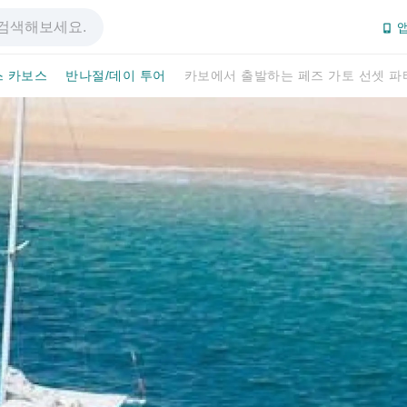
앱
스 카보스
반나절/데이 투어
카보에서 출발하는 페즈 가토 선셋 파