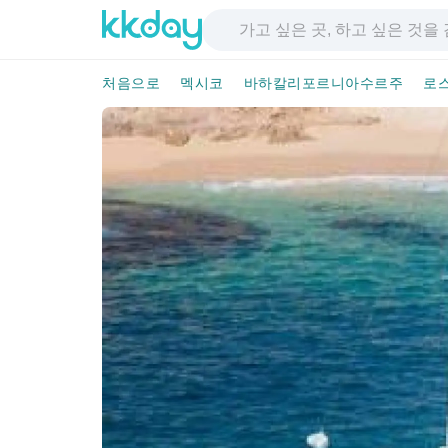
처음으로
멕시코
바하칼리포르니아수르주
로