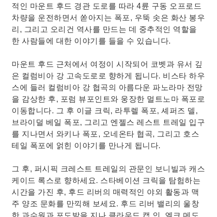
적인 마운트 후드 경관 도로를 따라 4륜 구동 오프로드
차량을 운전하면서 쏟아지는 폭포, 우뚝 솟은 화산 봉우
리, 그리고 오리건 역사를 만드는 데 중추적인 역할을
한 사람들에 대한 이야기를 들을 수 있습니다.
마운트 후드 근처에서 여정이 시작되어 코벳과 유서 깊
은 컬럼비아 강 고속도로로 향하게 됩니다. 비스타 하우
스에 들러 컬럼비아 강 협곡의 아름다운 파노라마 전망
을 감상한 후, 포럼 뷰포인트와 웅장한 멀트노마 폭포로
이동합니다. 그 후 이글 크릭, 라투렐 폭포, 셰퍼즈 델,
브라이덜 베일 폭포, 그리고 엔젤스 레스트 트레일 입구
를 지나면서 와키나 폭포, 오네온타 협곡, 그리고 호스
테일 폭포에 얽힌 이야기를 만나게 됩니다.
그 후, 퍼시픽 크레스트 트레일의 관문인 보니빌과 캐스
케이드 록스로 향하세요. 스타베이션 크릭을 탐험하는
시간을 가진 후, 후드 리버의 매력적인 야외 활동과 맥
주 양조 문화를 만끽해 보세요. 후드 리버 밸리의 울창
한 과수원과 포도밭을 지나 클라우드 캡 인, 엘크 메도