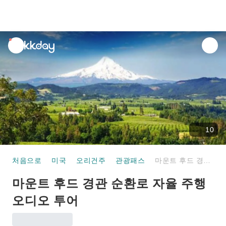
unread
notifications
10
처음으로
미국
오리건주
관광패스
마운트 후드 경관 순환로 자율 주행 오디오 투어
마운트 후드 경관 순환로 자율 주행
오디오 투어