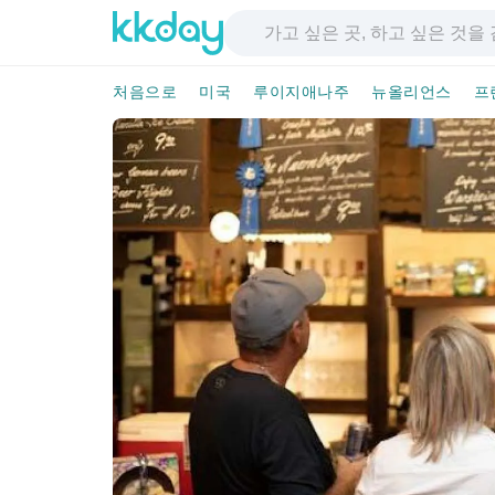
처음으로
미국
루이지애나주
뉴올리언스
프