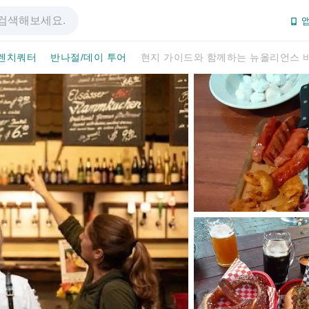
앱
렌치쿼터
반나절/데이 투어
현지 가이드와 함께하는 뉴올리언스 