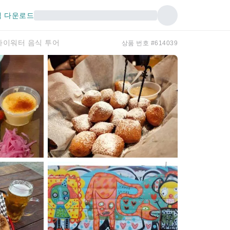
 다운로드
바이워터 음식 투어
상품 번호 #614039