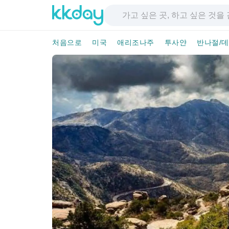
처음으로
미국
애리조나주
투사얀
반나절/데