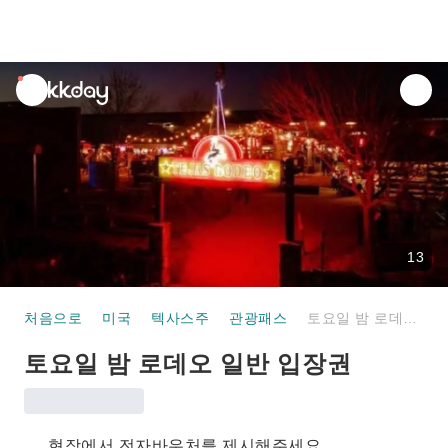
unread
notifications
13
처음으로
미국
텍사스주
관광패스
토요일 밤 로데오 일반 입장권
토요일 밤 로데오 일반 입장권
현장에서 전자바우처를 제시해주세요.