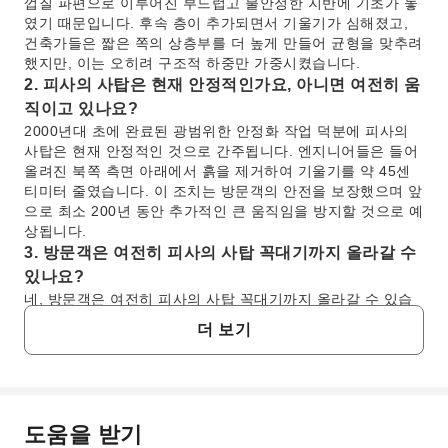
껍질 파편으로 이루어진 부드럽고 불안정한 지반에 기초가 놓
였기 때문입니다. 후속 층이 추가되면서 기울기가 심해졌고,
건축가들은 짧은 쪽의 상층부를 더 높게 만들어 균형을 맞추려
했지만, 이는 오히려 구조적 하중만 가중시켰습니다.
2. 피사의 사탑은 현재 안정적인가요, 아니면 여전히 움
직이고 있나요?
2000년대 초에 완료된 광범위한 안정화 작업 덕분에 피사의
사탑은 현재 안정적인 것으로 간주됩니다. 엔지니어들은 들어
올려진 북쪽 측면 아래에서 흙을 제거하여 기울기를 약 45센
티미터 줄였습니다. 이 조치는 방문객의 안전을 보장했으며 앞
으로 최소 200년 동안 추가적인 큰 움직임을 방지할 것으로 예
상됩니다.
3. 방문객은 여전히 피사의 사탑 꼭대기까지 올라갈 수
있나요?
네, 방문객은 여전히 피사의 사탑 꼭대기까지 올라갈 수 있습
니다. 출입은 신중하게 관리되며, 하루 입장 인원 제한으로 인
더 보기
해 사전 예약 티켓이 필요한 경우가 많습니다. 올라가는 길에
는 탑 내부의 나선형 계단을 따라 약 251개의 계단을 통과해야
합니다. 이 경험을 통해 피사와 주변 기적의 광장(Piazza dei
Miracoli)의 독특한 풍경을 감상할 수 있습니다.
4. 피사의 사탑에 대한 덜 알려진 흥미로운 사실은 무엇
도움을 받기
자주 묻는 질문
인가요?