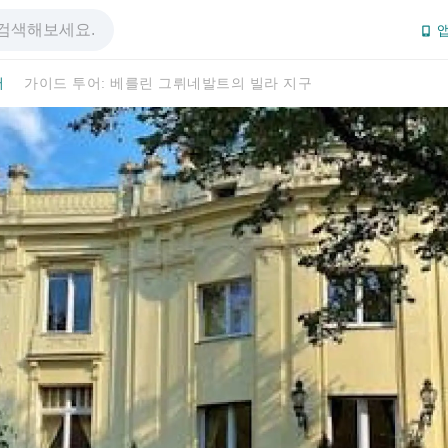
앱
어
가이드 투어: 베를린 그뤼네발트의 빌라 지구