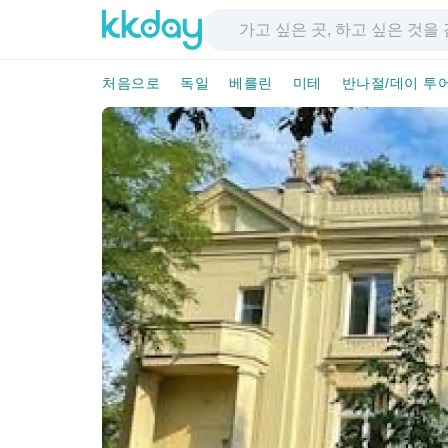
처음으로
독일
베를린
미테
반나절/데이 투