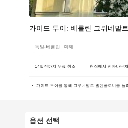
가이드 투어: 베를린 그뤼네발트
독일
베를린
미테
-
,
14일전까지 무료 취소
현장에서 전자바우처
가이드 투어를 통해 그루네발트 빌렌콜로니를 둘러
옵션 선택