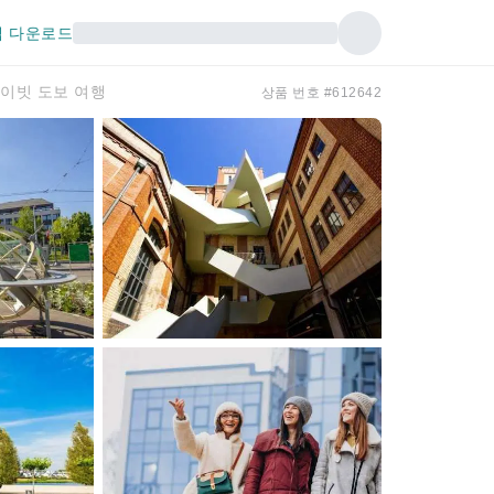
 다운로드
이빗 도보 여행
상품 번호 #612642