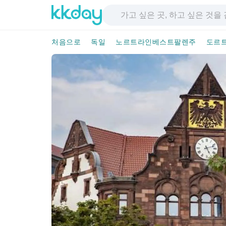
처음으로
독일
노르트라인베스트팔렌주
도르