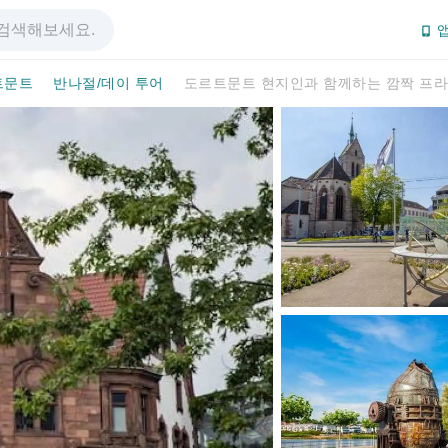
앱
트문트
반나절/데이 투어
도르트문트 현지인과 함께하는 깜짝 프라