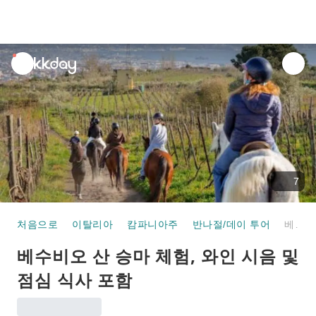
unread
notifications
7
처음으로
이탈리아
캄파니아주
반나절/데이 투어
베수비오 산 승마 체험, 와인 시음 및 점심 식사 포함
베수비오 산 승마 체험, 와인 시음 및
점심 식사 포함