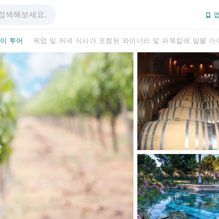
앱
이 투어
픽업 및 저녁 식사가 포함된 와이너리 및 파묵칼레 일몰 가