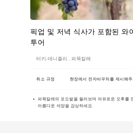
픽업 및 저녁 식사가 포함된 와
투어
터키
데니즐리
파묵칼레
-
,
취소 규정
현장에서 전자바우처를 제시해주
파묵칼레의 포도밭을 둘러보며 여유로운 오후를 만
아름다운 석양을 감상하세요.