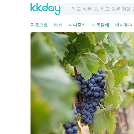
처음으로
터키
데니즐리
파묵칼레
반나절/데