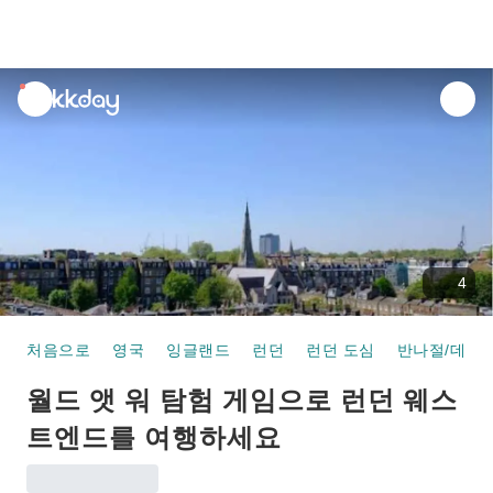
unread
notifications
4
처음으로
영국
잉글랜드
런던
런던 도심
반나절/데이 
월드 앳 워 탐험 게임으로 런던 웨스
트엔드를 여행하세요