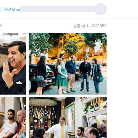
 다운로드
어
상품 번호 #612050