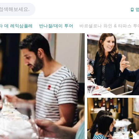
앱
타 데 레익삼플레
반나절/데이 투어
바르셀로나 와인 & 타파스 투