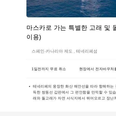
마스카로 가는 특별한 고래 및 
이용)
스페인
카나리아 제도
테네리페섬
-
,
1일전까지 무료 취소
현장에서 전자바우처를
테네리페의 웅장한 화산 해안선을 따라 항해하는 것
득한 쌍동선 갑판에서 그 편안함을 만끽할 수 있습
래와 돌고래가 자연 서식지에서 뛰어오르고 장난치