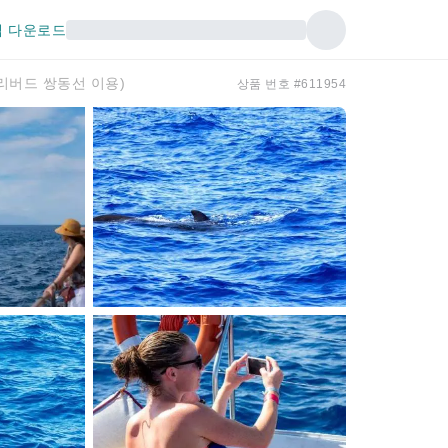
 다운로드
리버드 쌍동선 이용)
상품 번호 #611954