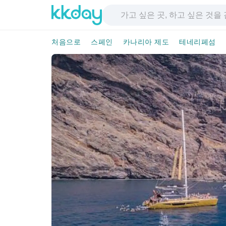
처음으로
스페인
카나리아 제도
테네리페섬