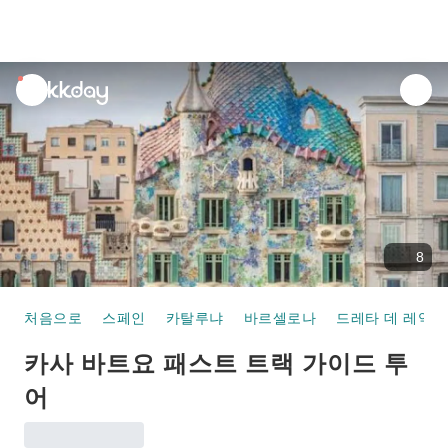
unread
notifications
8
처음으로
스페인
카탈루냐
바르셀로나
드레타 데 레익
카사 바트요 패스트 트랙 가이드 투
어