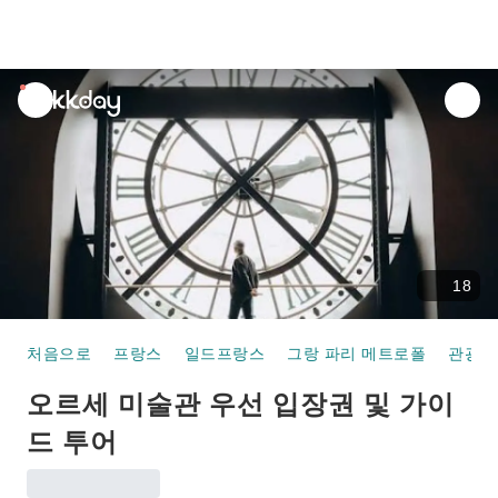
unread
notifications
18
처음으로
프랑스
일드프랑스
그랑 파리 메트로폴
관광패
오르세 미술관 우선 입장권 및 가이
드 투어