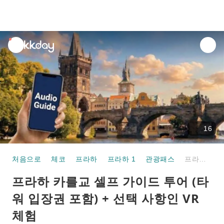
unread
notifications
16
처음으로
체코
프라하
프라하 1
관광패스
프라하 카를교 셀프 가이드 투어 (타워 입장권 포함) + 선택 사항인 VR 체험
프라하 카를교 셀프 가이드 투어 (타
워 입장권 포함) + 선택 사항인 VR
체험