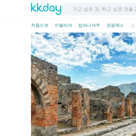
처음으로
이탈리아
캄파니아주
관광패스
고