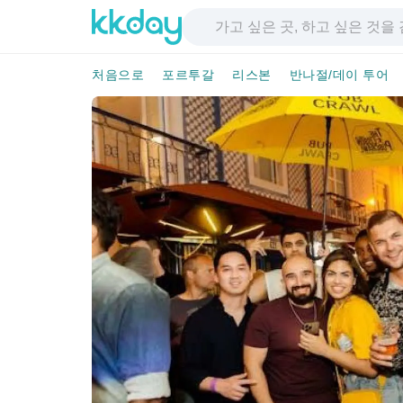
처음으로
포르투갈
리스본
반나절/데이 투어