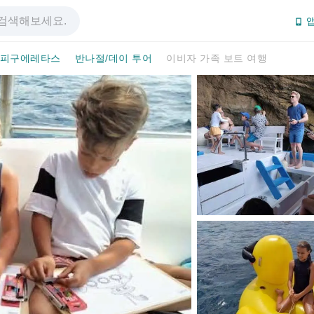
앱
피구에레타스
반나절/데이 투어
이비자 가족 보트 여행