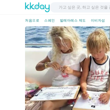
처음으로
스페인
발레아레스 제도
이비자섬