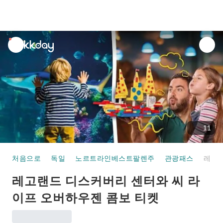
unread
notifications
11
처음으로
독일
노르트라인베스트팔렌주
관광패스
레고랜드 디스커버리 센터와 씨 라이프 오버하우젠 콤보 티켓
레고랜드 디스커버리 센터와 씨 라
이프 오버하우젠 콤보 티켓