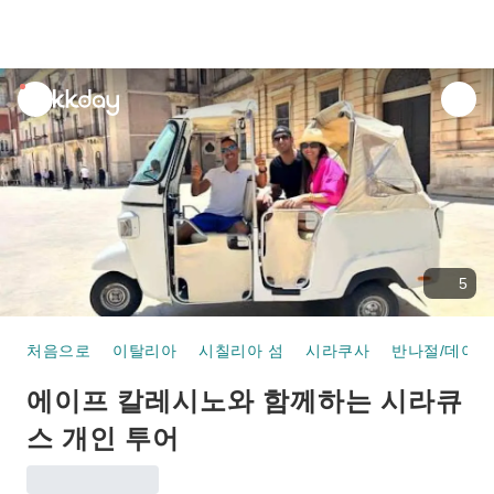
unread
notifications
5
처음으로
이탈리아
시칠리아 섬
시라쿠사
반나절/데이 
에이프 칼레시노와 함께하는 시라큐
스 개인 투어