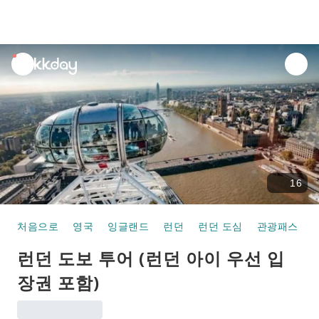
unread
notifications
16
처음으로
영국
잉글랜드
런던
런던 도심
관광패스
런던 도보 투어 (런던 아이 우선 입
장권 포함)