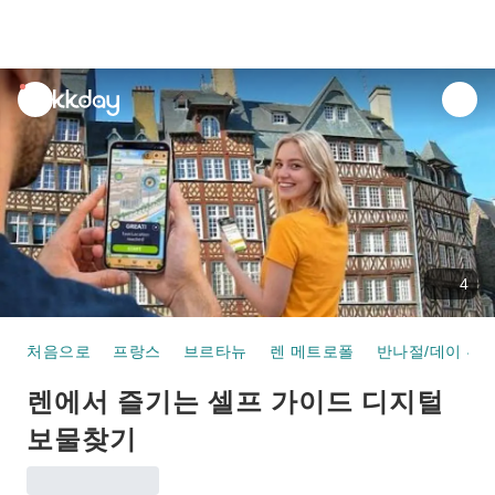
unread
notifications
4
처음으로
프랑스
브르타뉴
렌 메트로폴
반나절/데이 투
렌에서 즐기는 셀프 가이드 디지털
보물찾기