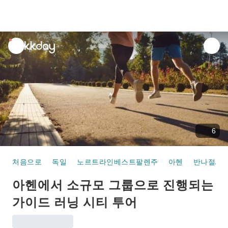
unread
notifications
6
처음으로
독일
노르트라인베스트팔렌주
아헨
반나절/데
아헨에서 소규모 그룹으로 진행되는
가이드 러닝 시티 투어