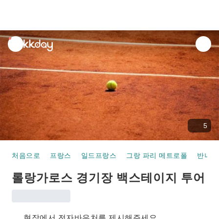
unread
notifications
5
처음으로
프랑스
일드프랑스
그랑 파리 메트로폴
반나절
롤랑가로스 경기장 백스테이지 투어
현장에서 전자바우처를 제시해주세요.