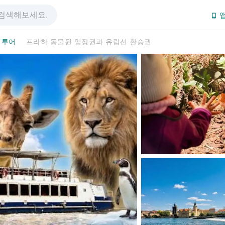
앱
 투어
프라하 동물원 입장권과 유람선 환승권