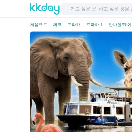
처음으로
체코
프라하
프라하 1
반나절/데이