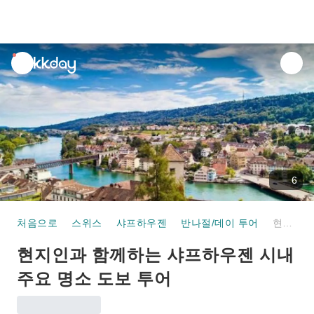
unread
notifications
6
처음으로
스위스
샤프하우젠
반나절/데이 투어
현지인과 함께하는 샤프하우젠 시내 주요 명소 도보 투어
현지인과 함께하는 샤프하우젠 시내
주요 명소 도보 투어