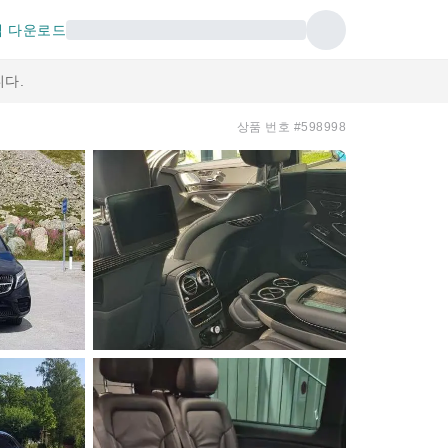
 다운로드
다.
상품 번호 #598998