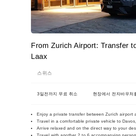
From Zurich Airport: Transfer t
Laax
스위스
3일전까지 무료 취소
현장에서 전자바우처를
Enjoy a private transfer between Zurich airport
Travel in a comfortable private vehicle to Davos
Arrive relaxed and on the direct way to your des
Travel with another 2 to 6 accompanying persons