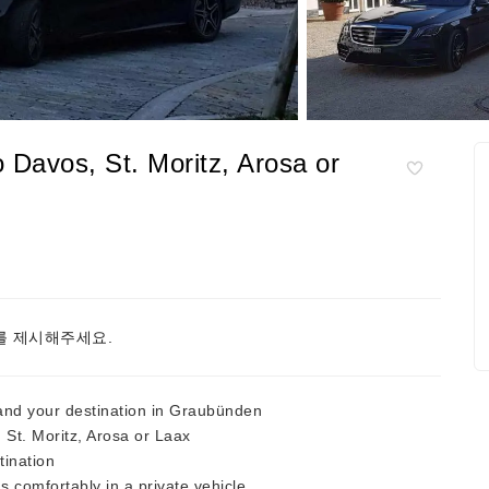
o Davos, St. Moritz, Arosa or
 제시해주세요.
 and your destination in Graubünden
, St. Moritz, Arosa or Laax
tination
 comfortably in a private vehicle