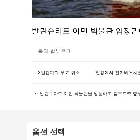
발린슈타트 이민 박물관 입장권
독일
함부르크
-
3일전까지 무료 취소
현장에서 전자바우처를
발린슈타트 이민 박물관을 방문하고 함부르크 항구
옵션 선택