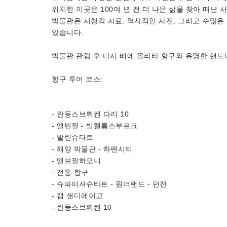
위치한 이곳은 100여 년 전 더 나은 삶을 찾아 떠난 
박물관은 시청각 자료, 역사적인 사진, 그리고 수많은
있습니다.
박물관 관람 후 다시 배에 올라타 항구와 유명한 랜드
항구 투어 코스:
- 란둥스브뤼켄 다리 10
- 엘빈젤 - 빌헬름스부르크
- 발린슈타트
- 해양 박물관 - 하펜시티
- 엘브필하모니
- 전통 항구
- 슈파이셔슈타트 - 원더랜드 - 던전
- 캡 샌디에이고
- 란둥스브뤼켄 10