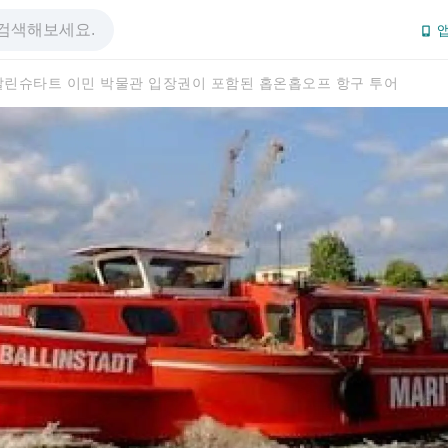
앱
발린슈타트 이민 박물관 입장권이 포함된 홉온홉오프 항구 투어