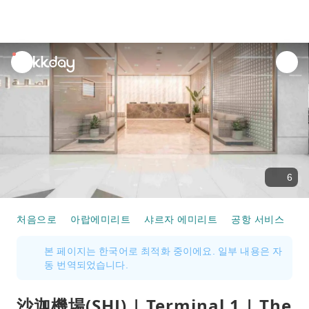
unread
notifications
6
처음으로
아랍에미리트
샤르자 에미리트
공항 서비스
沙
본 페이지는 한국어로 최적화 중이에요. 일부 내용은 자
동 번역되었습니다.
沙迦機場(SHJ) | Terminal 1 | The