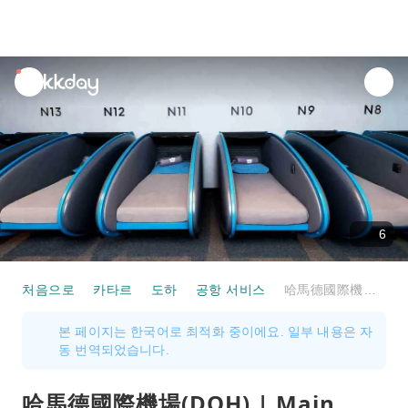
unread
notifications
6
처음으로
카타르
도하
공항 서비스
哈馬德國際機場(DOH) | Main Terminal | sleep 'n fly Lounge North Node | 貴賓室服務
본 페이지는 한국어로 최적화 중이에요. 일부 내용은 자
동 번역되었습니다.
哈馬德國際機場(DOH) | Main