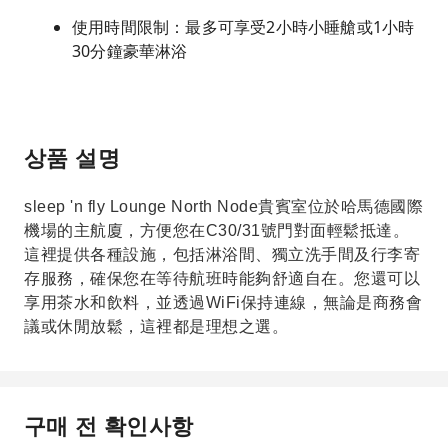
使用時間限制：最多可享受2小時小睡艙或1小時
30分鐘豪華淋浴
상품 설명
sleep 'n fly Lounge North Node貴賓室位於哈馬德國際
機場的主航廈，方便您在C30/31號門對面輕鬆抵達。
這裡提供各種設施，包括淋浴間、獨立洗手間及行李寄
存服務，確保您在等待航班時能夠舒適自在。您還可以
享用茶水和飲料，並透過WiFi保持連線，無論是商務會
議或休閒放鬆，這裡都是理想之選。
구매 전 확인사항