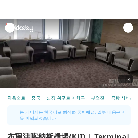
unread
notifications
4
처음으로
중국
신장 위구르 자치구
부얼진
공항 서비스
본 페이지는 한국어로 최적화 중이에요. 일부 내용은 자
동 번역되었습니다.
布爾津喀納斯機場(KJI) | Terminal