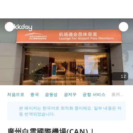
unread
notifications
12
처음으로
중국
광둥성
광저우
공항 서비스
廣州白雲國際機場(CAN) | Terminal 2 | Lounge for Airport Pass Members | 貴賓室服務
본 페이지는 한국어로 최적화 중이에요. 일부 내용은 자
동 번역되었습니다.
廣州白雲國際機場(CAN) |