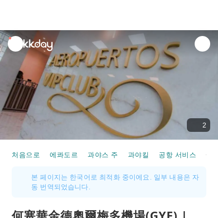
unread
notifications
2
처음으로
에콰도르
과야스 주
과야킬
공항 서비스
何塞華金德奧爾梅多機場(GYE) | Domestic Terminal | Aeropuertos VIP Cl
본 페이지는 한국어로 최적화 중이에요. 일부 내용은 자
동 번역되었습니다.
何塞華金德奧爾梅多機場(GYE) |