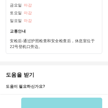
금요일
마감
토요일
마감
일요일
마감
교통안내
安检后-通过护照检查和安全检查后，休息室位于
22号登机口旁边。
도움을 받기
도움이 필요하신가요?