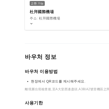
교환 가능
杜拜國際機場
주소: 杜拜國際機場
바우처 정보
바우처 이용방법
현장에서 QR코드를 제시해주세요.
離境層出境檢查後,至A大堂西邊盡頭,A3和A2號登機區之間
사용기한