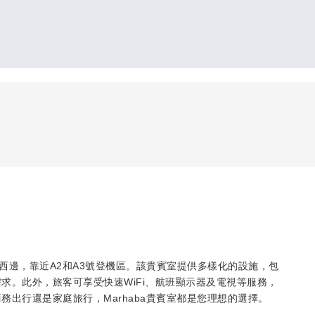
的A大堂西邊，靠近A2和A3號登機區。該貴賓室提供多樣化的設施，包
求。此外，旅客可享受快速WiFi、航班顯示器及電視等服務，
出行還是家庭旅行，Marhaba貴賓室都是您理想的選擇。