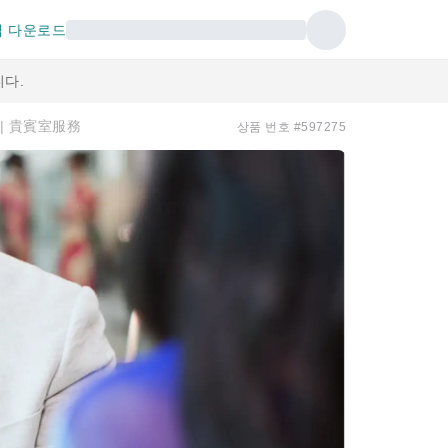
 다운로드
다.
A) | 貴賓室服務
상품 번호 #597275