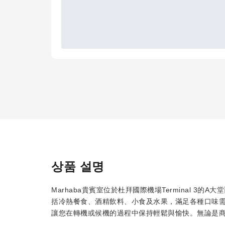
상품 설명
Marhaba貴賓室位於杜拜國際機場Terminal 3
括冷熱餐食、酒精飲料、小食及水果，滿足各種口味需
讓您在轉機或候機的過程中保持輕鬆與愉快。無論是商務