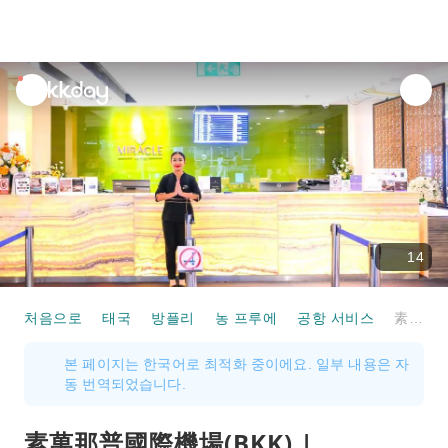
unread
notifications
14
처음으로
태국
방플리
농 프루에
공항 서비스
素萬那普國際機場(BKK) | International Terminal - Concourse G | Miracle First Class Lounge (Concourse G - Level 3,G2) | 貴賓室服務
본 페이지는 한국어로 최적화 중이에요. 일부 내용은 자
동 번역되었습니다.
素萬那普國際機場(BKK) |