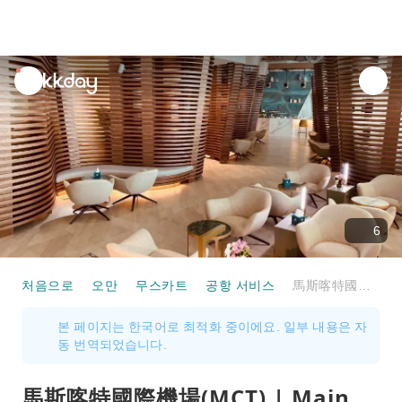
unread
notifications
6
처음으로
오만
무스카트
공항 서비스
馬斯喀特國際機場(MCT) | Main Terminal | Majan Lounge | 貴賓室服務
본 페이지는 한국어로 최적화 중이에요. 일부 내용은 자
동 번역되었습니다.
馬斯喀特國際機場(MCT) | Main