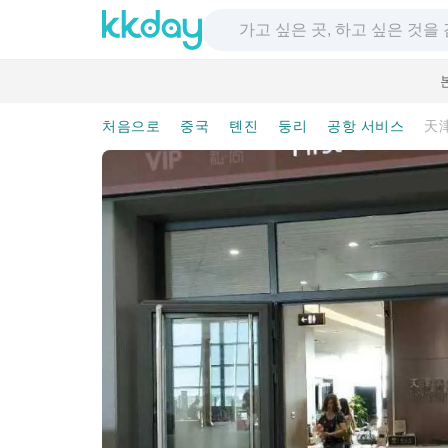
처음으로
중국
톈진
둥리
공항 서비스
天津