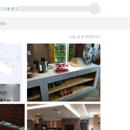
 다운로드
다.
상품 번호 #596751