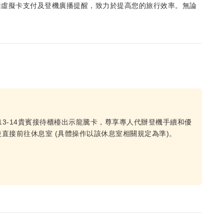
括虛擬卡支付及登機廣播提醒，致力於提高您的旅行效率。無論
。
13-14貴賓接待櫃檯出示龍騰卡，尊享專人代辦登機手續和優
直接前往休息室 (具體操作以該休息室相關規定為準)。