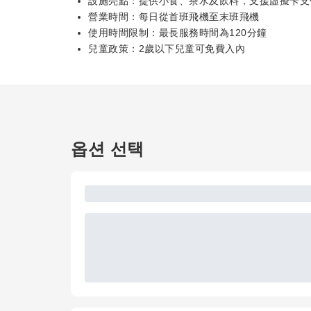
設施亮點：提供小食、茶水及飲料，支援虛擬卡支
營業時間：每日從首班飛機至末班飛機
使用時間限制：最長服務時間為120分鐘
兒童政策：2歲以下兒童可免費入內
옵션 선택