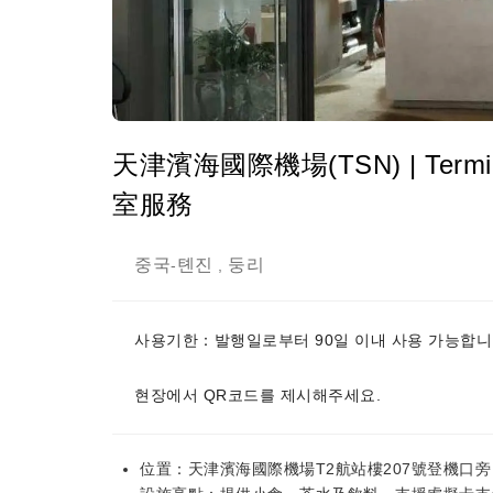
天津濱海國際機場(TSN) | Terminal 
室服務
중국
톈진
둥리
-
,
사용기한：발행일로부터 90일 이내 사용 가능합니
현장에서 QR코드를 제시해주세요.
位置：天津濱海國際機場T2航站樓207號登機口旁