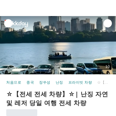
unread
notifications
10
처음으로
중국
장쑤성
난징
프라이빗 차량
☆【전세 전세 차량】☆| 난징 자연 및 레저 당일 여행 전세 차량
☆【전세 전세 차량】☆| 난징 자연
및 레저 당일 여행 전세 차량