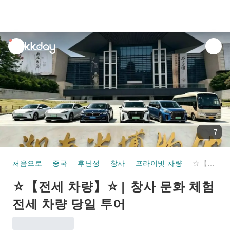
unread
notifications
7
처음으로
중국
후난성
창사
프라이빗 차량
☆【전세 차량】☆| 창사 문화 체험 전세 차량 당일 투어
☆【전세 차량】☆| 창사 문화 체험
전세 차량 당일 투어