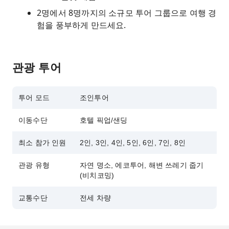
2명에서 8명까지의 소규모 투어 그룹으로 여행 경
험을 풍부하게 만드세요.
관광 투어
투어 모드
조인투어
이동수단
호텔 픽업/샌딩
최소 참가 인원
2인, 3인, 4인, 5인, 6인, 7인, 8인
관광 유형
자연 명소, 에코투어, 해변 쓰레기 줍기
(비치코밍)
교통수단
전세 차량