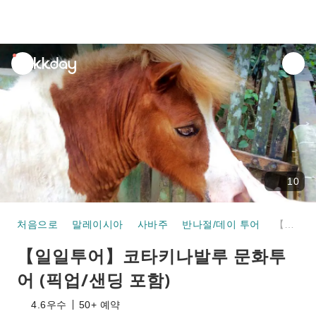
unread
notifications
10
처음으로
말레이시아
사바주
반나절/데이 투어
【일일투어】코타키나발루 문화투어 (픽업/샌딩 포함)
【일일투어】코타키나발루 문화투
어 (픽업/샌딩 포함)
4.6
우수
50+ 예약