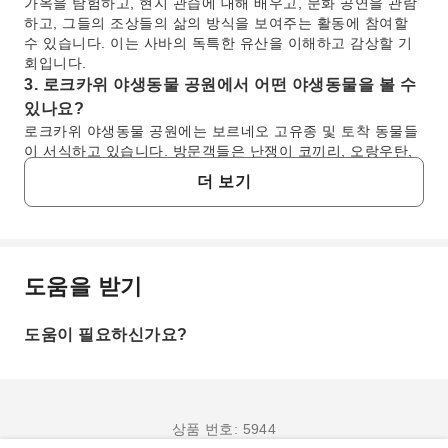
가옥을 탐험하고, 현지 관습에 대해 배우고, 문화 공연을 관람
하고, 그들의 조상들의 삶의 방식을 보여주는 활동에 참여할
수 있습니다. 이는 사바의 독특한 유산을 이해하고 감상할 기
회입니다.
3. 로크카위 야생동물 공원에서 어떤 야생동물을 볼 수
있나요?
로크카위 야생동물 공원에는 보르네오 고유종 및 토착 동물들
이 서식하고 있습니다. 방문객들은 난쟁이 코끼리, 오랑우탄,
코주비원숭이, 다양한 종류의 사슴을 관찰할 수 있습니다. 공
더 보기
원에는 또한 색색의 새들이 있는 조류원과 식물원이 있어, 자
연스러운 환경에서 사바의 다양한 동식물에 대해 배울 기회를
제공합니다.
4. 탄중아루 해변이 투어 중 인기 있는 방문 장소인 이
유는 무엇인가요?
도움을 받기
자주 묻는 질문
탄중아루 해변은 장엄한 일몰로 유명하며, 해가 수평선 아래로
지면서 하늘을 다채로운 색으로 물들이는 숨 막히는 풍경을 선
도움이 필요하신가요?
사합니다. 이곳은 휴식을 취하고, 해변을 따라 산책하고, 기억
1. 코이산 문화마을(KDCA)은 말레이시아 사바주의
에 남을 사진을 찍기에 완벽한 장소입니다. 고요한 분위기와
어디에 위치해 있나요?
아름다운 풍경은 하루의 탐험을 마치고 여유를 즐기기에 매우
코이산 문화마을(KDCA)은 말레이시아 사바주 코타키나발
기대되는 코스입니다.
루 시내 외곽에 위치한 펜안당(Penampang) 지역에 있습
5. DIY 초콜릿 체험은 무엇을 포함하나요?
상품 번호: 5944
니다. 이곳은 카다잔두순(Kadazandusun) 민족의 중요한
DIY 초콜릿 체험을 통해 참가자들은 자신만의 초콜릿 간식을