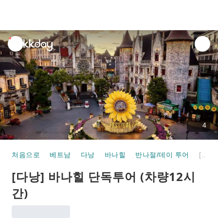
unread
notifications
4
처음으로
베트남
다낭
바나힐
반나절/데이 투어
[다낭] 바나힐 단독투어 (차량12시간)
[다낭] 바나힐 단독투어 (차량12시
간)