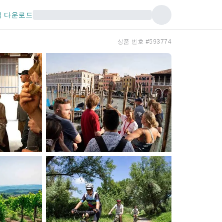
 다운로드
상품 번호 #593774