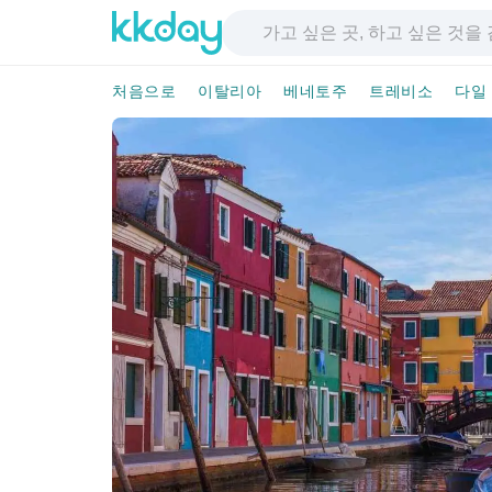
처음으로
이탈리아
베네토주
트레비소
다일